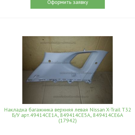
Оформить заявку
Накладка багажника верхняя левая Nissan X-Trail T32
Б/У арт.49414CE1A, 849414CE5A, 849414CE6A
(17942)