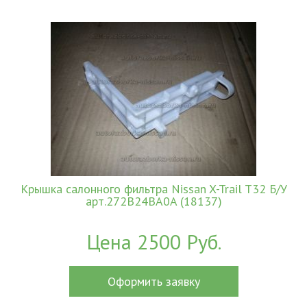
Крышка салонного фильтра Nissan X-Trail T32 Б/У
арт.272B24BA0A (18137)
Цена 2500 Руб.
Оформить заявку