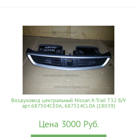
Воздуховод центральный Nissan X-Trail T32 Б/У
арт.687504CE0A, 687514CL0A (18039)
Цена 3000 Руб.