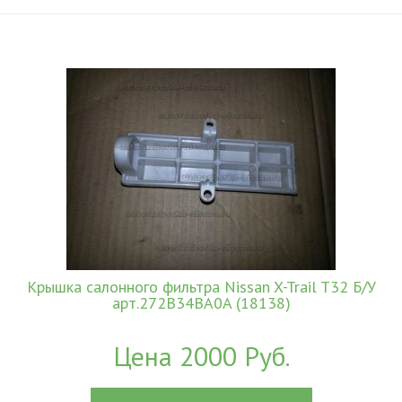
Крышка салонного фильтра Nissan X-Trail T32 Б/У
арт.272B34BA0A (18138)
Цена 2000 Руб.