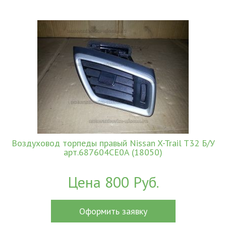
Воздуховод торпеды правый Nissan X-Trail T32 Б/У
арт.687604CE0A (18050)
Цена 800 Руб.
Оформить заявку