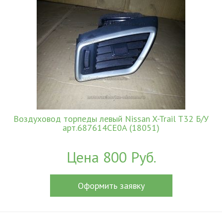
Воздуховод торпеды левый Nissan X-Trail T32 Б/У
арт.687614CE0A (18051)
Цена 800 Руб.
Оформить заявку