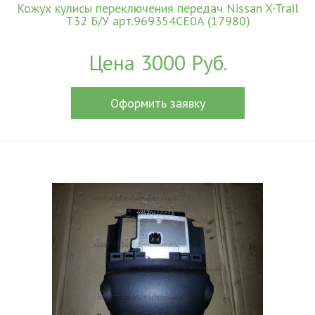
Кожух кулисы переключения передач Nissan X-Trail
T32 Б/У арт.969354CE0A (17980)
Цена 3000 Руб.
Оформить заявку