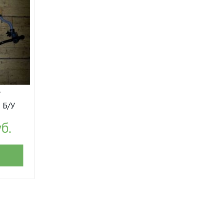
 Б/У
б.