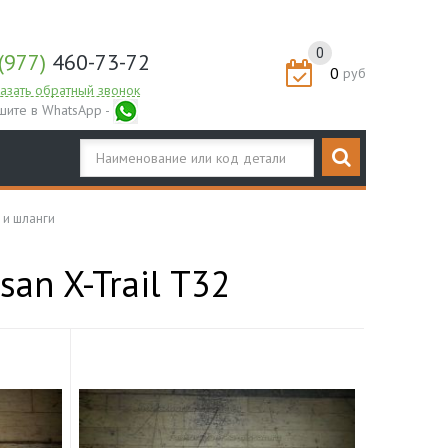
0
(977)
460-73-72
0
руб
азать обратный звонок
шите в WhatsApp -
 и шланги
an X-Trail T32