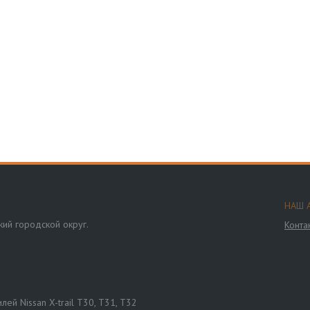
НАШ 
ий городской округ.
Конта
ей Nissan X-trail T30, T31, T32