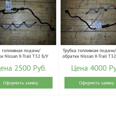
 топливная подачи/
Трубка топливная подачи/
и Nissan X-Trail T32 Б/У
обратки Nissan X-Trail T32
667100QAV (18501)
арт.1667100QAY (18492)
ена 2500 Руб.
Цена 4000 Ру
Оформить заявку
Оформить заявку