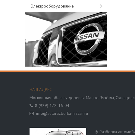
Электрооборудование
НАШ АДРЕС
Московская область,
деревня Малые Вязёмы, Одинцовск
8 (929) 178-16-04
info@autorazborka-nissan.ru
© Разборка автомобил