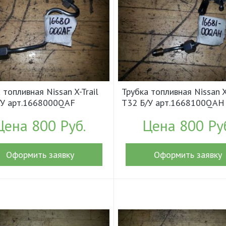
 топливная Nissan X-Trail
Трубка топливная Nissan X
/У арт.1668000QAF
T32 Б/У арт.1668100QAH
7)
(18489)
Цена 800 Руб.
Цена 800 Ру
Оформить заявку
Оформить заявку