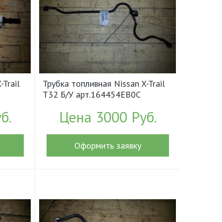
-Trail
Трубка топливная Nissan X-Trail
T32 Б/У арт.164454EB0C
(18398)
б.
Цена 3000 Руб.
Оформить заявку