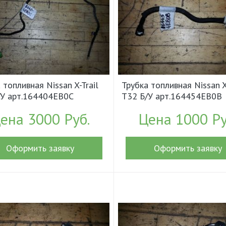
 топливная Nissan X-Trail
Трубка топливная Nissan X
/У арт.164404EB0C
T32 Б/У арт.164454EB0B
2)
(18500)
ена 3000 Руб.
Цена 1000 Ру
Оформить заявку
Оформить заявку