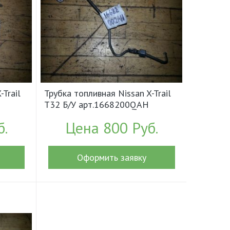
-Trail
Трубка топливная Nissan X-Trail
T32 Б/У арт.1668200QAH
(18490)
б.
Цена 800 Руб.
Оформить заявку