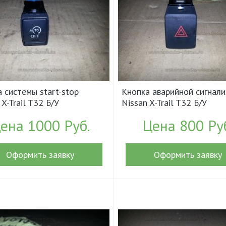
 системы start-stop
Кнопка аварийной сигнал
 X-Trail T32 Б/У
Nissan X-Trail T32 Б/У
51534CL0A (17878)
арт.252904BA0A (18022)
ена 1000 Руб.
Цена 800 Ру
Оформить заявку
Оформить заявку