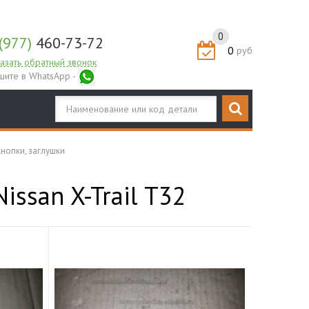
0
(977)
460-73-72
0
руб
азать обратный звонок
шите в WhatsApp -
нопки, заглушки
issan X-Trail T32