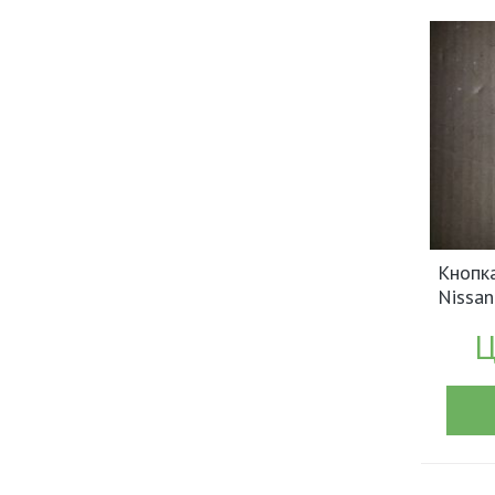
Кнопк
Nissan
арт.2
Ц