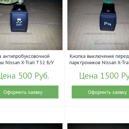
а антипробуксовочной
Кнопка выключения перед
ы Nissan X-Trail T32 Б/У
парктроников Nissan X-Tra
51454CL0A (18024)
Б/У арт.259894EA0A (178
Цена 500 Руб.
Цена 1500 Ру
Оформить заявку
Оформить заявку