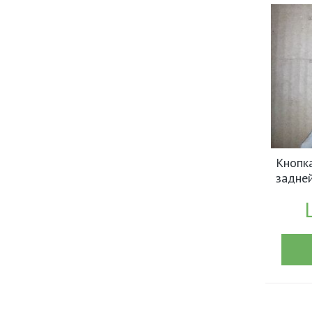
Кнопк
задней
Nissan
арт.2