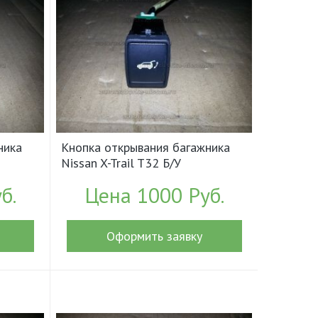
ника
Кнопка открывания багажника
Nissan X-Trail T32 Б/У
арт.252614CL0A (18021)
б.
Цена 1000 Руб.
Оформить заявку