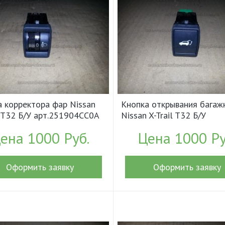
 корректора фар Nissan
Кнопка открывания багаж
l T32 Б/У арт.251904CC0A
Nissan X-Trail T32 Б/У
9)
арт.252614BA0A (17886)
ена 1000 Руб.
Цена 1000 Ру
Оформить заявку
Оформить заявку