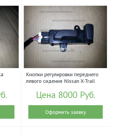
ка
Кнопки регулировки переднего
левого сидения Nissan X-Trail
T32 Б/У арт.870664BY0A
б.
Цена 8000 Руб.
(18086)
Оформить заявку