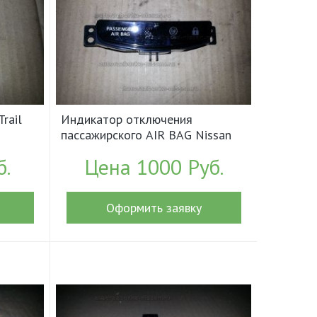
rail
Индикатор отключения
пассажирского AIR BAG Nissan
X-Trail T32 Б/У арт.250204EA0A
б.
Цена 1000 Руб.
(17877)
Оформить заявку