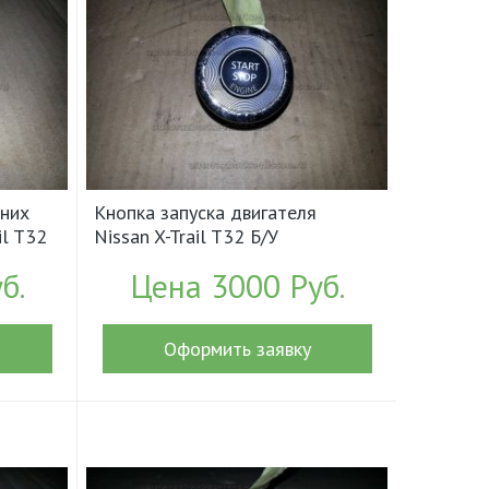
них
Кнопка запуска двигателя
il T32
Nissan X-Trail T32 Б/У
85)
арт.251504BA0A (17875)
б.
Цена 3000 Руб.
Оформить заявку