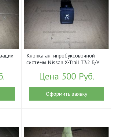
изации
Кнопка антипробуксовочной
системы Nissan X-Trail T32 Б/У
арт.251451KA0A (17881)
б.
Цена 500 Руб.
Оформить заявку