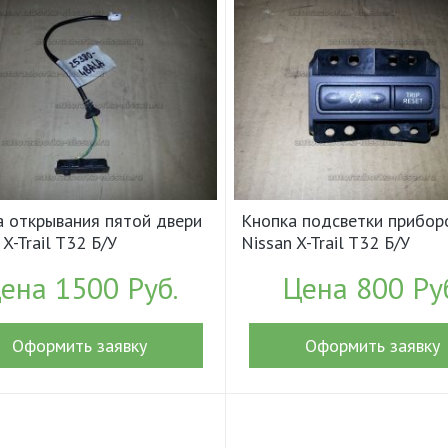
а открывания пятой двери
Кнопка подсветки прибор
 X-Trail T32 Б/У
Nissan X-Trail T32 Б/У
53804BA1A (18309)
арт.252734BA0A (17876)
ена 1500 Руб.
Цена 800 Ру
Оформить заявку
Оформить заявку