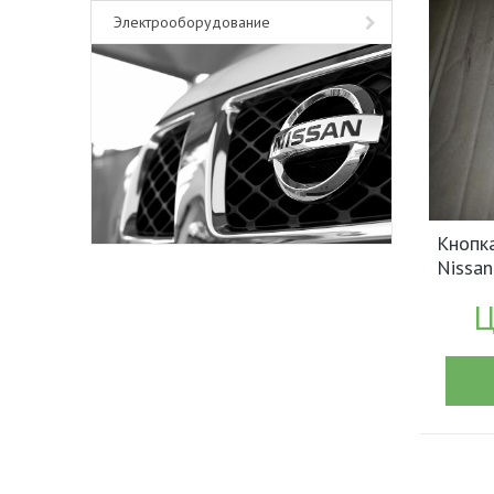
Электрооборудование
Кнопк
Nissan
арт.2
Ц