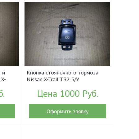
 и
Кнопка стояночного тормоза
 X-
Nissan X-Trail T32 Б/У
BA0A
арт.251754BA0A (17874)
б.
Цена 1000 Руб.
Оформить заявку