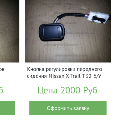
ов
Кнопка регулировки переднего
сидения Nissan X-Trail T32 Б/У
арт.873174CA0A (18099)
б.
Цена 2000 Руб.
Оформить заявку