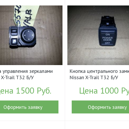
а управления зеркалами
Кнопка центрального зам
 X-Trail T32 Б/У
Nissan X-Trail T32 Б/У
55703VA1B (18208)
арт.252684BA0B (17884)
ена 1500 Руб.
Цена 1000 Ру
Оформить заявку
Оформить заявку