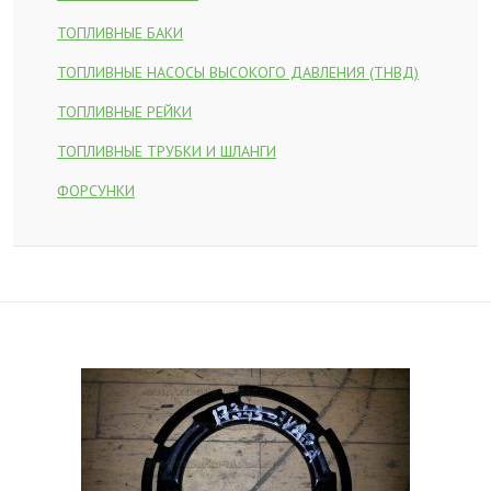
ТОПЛИВНЫЕ БАКИ
ТОПЛИВНЫЕ НАСОСЫ ВЫСОКОГО ДАВЛЕНИЯ (ТНВД)
ТОПЛИВНЫЕ РЕЙКИ
ТОПЛИВНЫЕ ТРУБКИ И ШЛАНГИ
ФОРСУНКИ