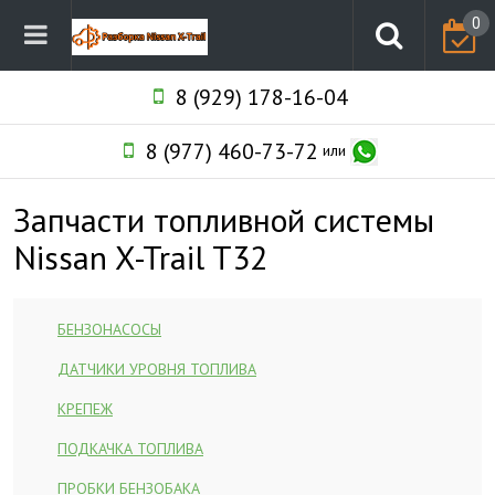
0
8 (929) 178-16-04
8 (977) 460-73-72
или
Запчасти топливной системы
Nissan X-Trail T32
БЕНЗОНАСОСЫ
ДАТЧИКИ УРОВНЯ ТОПЛИВА
КРЕПЕЖ
ПОДКАЧКА ТОПЛИВА
ПРОБКИ БЕНЗОБАКА