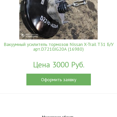
Вакуумный усилитель тормозов Nissan X-Trail T31 Б/У
арт.D7210JG20A (16980)
Цена 3000 Руб.
Оформить заявку