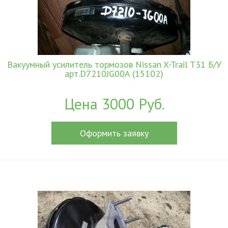
Вакуумный усилитель тормозов Nissan X-Trail T31 Б/У
арт.D7210JG00A (15102)
Цена 3000 Руб.
Оформить заявку