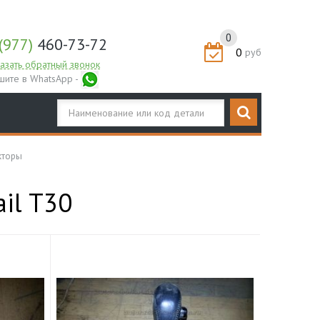
0
(977)
460-73-72
0
руб
азать обратный звонок
шите в WhatsApp -
кторы
ail T30