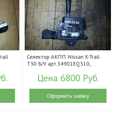
rail
Селектор АКПП Nissan X-Trail
T30 Б/У арт.34901EQ310,
34901EQ31A (16653)
б.
Цена 6800 Руб.
Оформить заявку