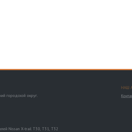
НАШ 
ий городской округ.
Конта
ей Nissan X-trail T30, T31, T32