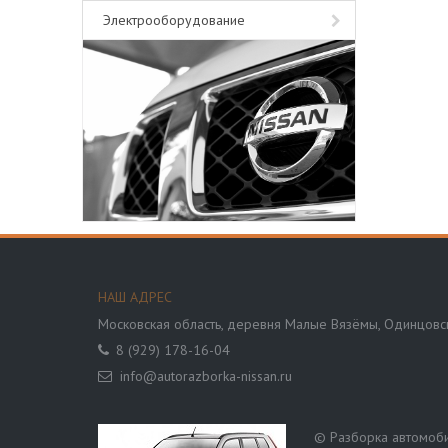
Электрооборудование
НАШ АДРЕС
Московская область,
деревня Малые Вязёмы, Одинцовск
8 (929) 178-16-04
info@autorazborka-nissan.ru
© Разборка автомобил