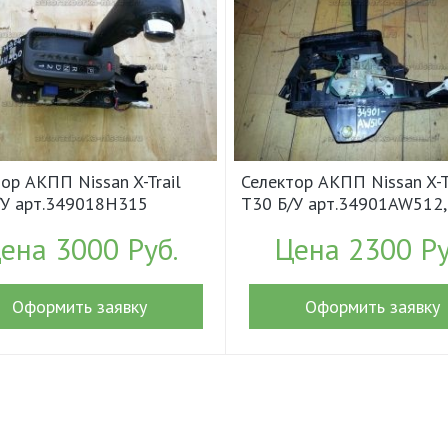
ор АКПП Nissan X-Trail
Селектор АКПП Nissan X-T
/У арт.349018H315
T30 Б/У арт.34901AW512,
7)
34901AW51C (15546)
ена 3000 Руб.
Цена 2300 Ру
Оформить заявку
Оформить заявку