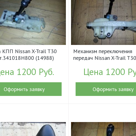
 КПП Nissan X-Trail T30
Механизм переключения
рт.341018H800 (14988)
передач Nissan X-Trail T3
арт.341018H801, 341018
ена 1200 Руб.
Цена 1200 Ру
341018H80B (15922)
Оформить заявку
Оформить заявку