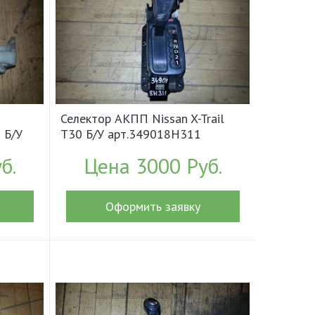
Селектор АКПП Nissan X-Trail
0 Б/У
T30 Б/У арт.349018H311
H80A,
(18240)
б.
Цена 3000 Руб.
Оформить заявку