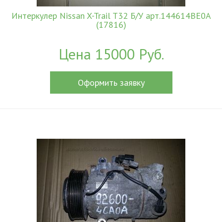
Интеркулер Nissan X-Trail T32 Б/У арт.144614BE0A
(17816)
Цена 15000 Руб.
Оформить заявку