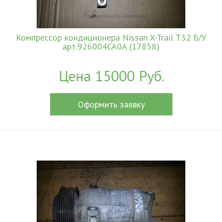
Компрессор кондиционера Nissan X-Trail T32 Б/У
арт.926004CA0A (17858)
Цена 15000 Руб.
Оформить заявку