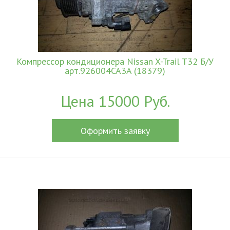
Компрессор кондиционера Nissan X-Trail T32 Б/У
арт.926004CA3A (18379)
Цена 15000 Руб.
Оформить заявку