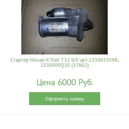
Стартер Nissan X-Trail T32 Б/У арт.233003359R,
2330000Q2E (17862)
Цена 6000 Руб.
Оформить заявку