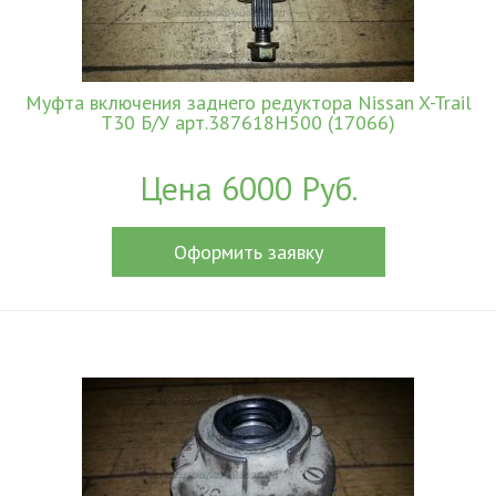
Муфта включения заднего редуктора Nissan X-Trail
T30 Б/У арт.387618H500 (17066)
Цена 6000 Руб.
Оформить заявку