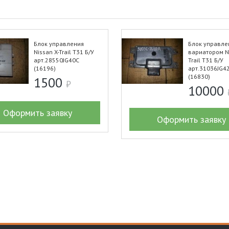
Блок управления
Блок управле
Nissan X-Trail T31 Б/У
вариатором Ni
арт.28550JG40C
Trail T31 Б/У
(16196)
арт.31036JG4
(16830)
1500
10000
Оформить заявку
Оформить заявку