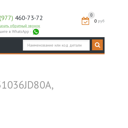
0
(977)
460-73-72
0
руб
азать обратный звонок
шите в WhatsApp -
31036JD80A,