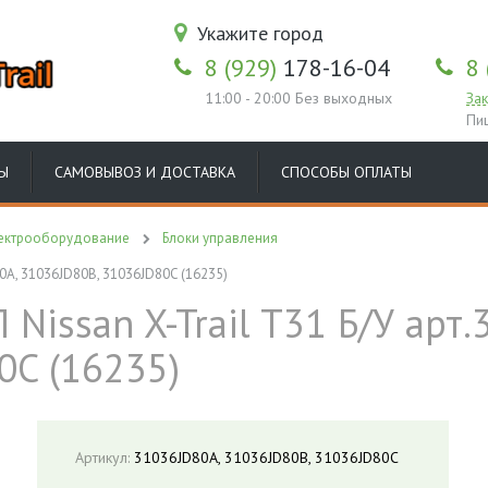
Укажите город
8 (929)
178-16-04
8 
11:00 - 20:00 Без выходных
Зак
Пи
Ы
САМОВЫВОЗ И ДОСТАВКА
СПОСОБЫ ОПЛАТЫ
ектрооборудование
Блоки управления
80A, 31036JD80B, 31036JD80C (16235)
Nissan X-Trail T31 Б/У арт.
0C (16235)
Артикул:
31036JD80A, 31036JD80B, 31036JD80C