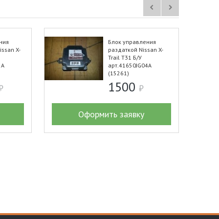
ния
Блок управления
ssan X-
раздаткой Nissan X-
Trail T31 Б/У
2A
арт.41650JG04A
(15261)
1500
Оформить заявку