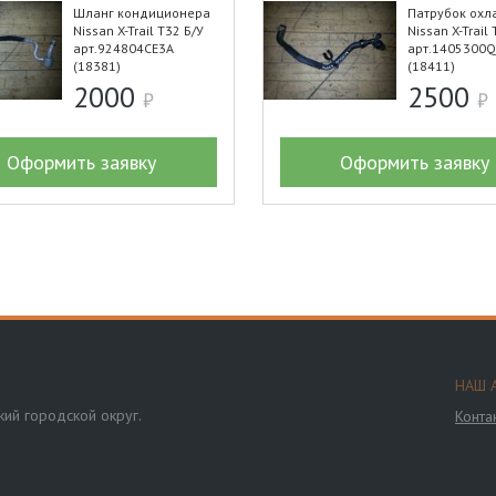
Шланг кондиционера
Патрубок охл
Nissan X-Trail T32 Б/У
Nissan X-Trail 
арт.924804CE3A
арт.1405300
(18381)
(18411)
2000
2500
Оформить заявку
Оформить заявку
НАШ 
ий городской округ.
Конта