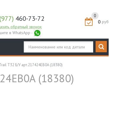
0
(977)
460-73-72
0
руб
азать обратный звонок
шите в WhatsApp -
ail T32 Б/У арт.217424EB0A (18380)
424EB0A (18380)