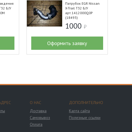
аждения
Патрубок EGR Nissan
T32 Б/У
X-Trail T32 Б/У
Q0M
арт.1412000Q0P
(18493)
1000
Оформить заявку
АДРЕС
О НАС
ДОПОЛНИТЕЛЬНО
кты
Доставка
Карта сайта
Самовывоз
Полезные ссылки
Оплата